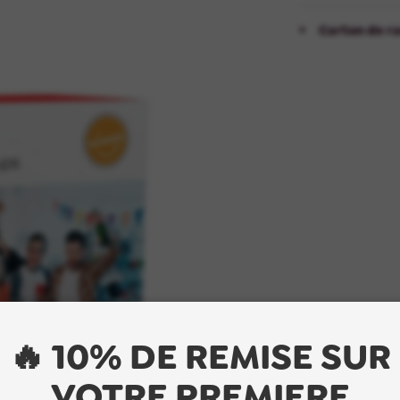
Carton de 