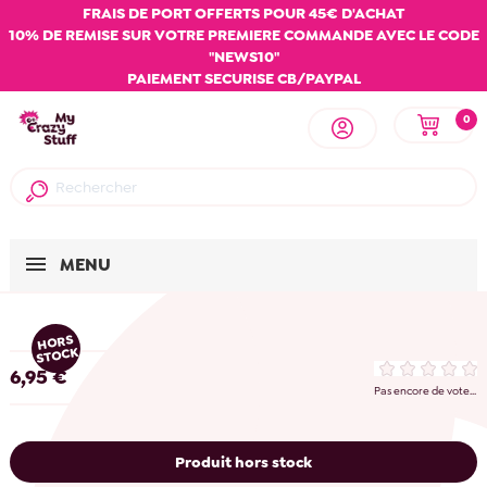
FRAIS DE PORT OFFERTS POUR 45€ D'ACHAT
10% DE REMISE SUR VOTRE PREMIERE COMMANDE AVEC LE CODE
"NEWS10"
PAIEMENT SECURISE CB/PAYPAL
0
MENU
HORS
STOCK
6,95 €
Pas encore de vote...
Produit hors stock