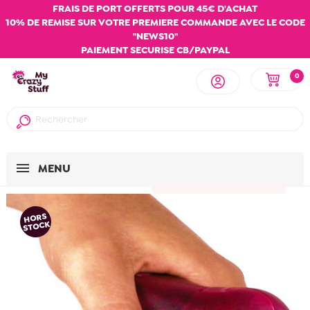
FRAIS DE PORT OFFERTS POUR 45€ D'ACHAT
10% DE REMISE SUR VOTRE PREMIERE COMMANDE AVEC LE CODE
"NEWS10"
PAIEMENT SECURISE CB/PAYPAL
0
MENU
HORS
STOCK