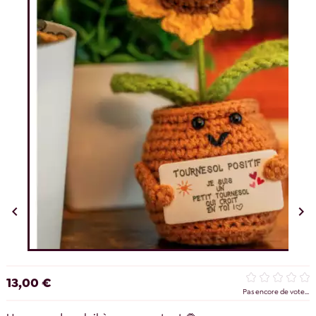


13,00 €
Pas encore de vote...