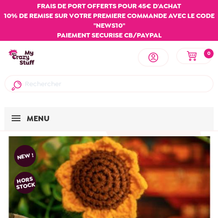
FRAIS DE PORT OFFERTS POUR 45€ D'ACHAT
10% DE REMISE SUR VOTRE PREMIERE COMMANDE AVEC LE CODE
"NEWS10"
PAIEMENT SECURISE CB/PAYPAL
0
MENU
NEW !
HORS
STOCK