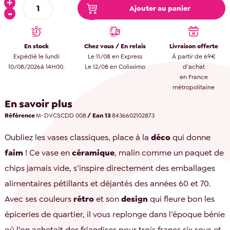
Ajouter au panier
En stock
Chez vous / En relais
Livraison offerte
Expédié le lundi
Le 11/08 en Express
À partir de 69€
10/08/2026à 14H00.
Le 12/08 en Colissimo
d’achat
en France
métropolitaine
En savoir plus
Référence
M-DVCSCDD 008
/ Ean 13
8436602102873
Oubliez les vases classiques, place à la
déco
qui donne
faim
! Ce vase en
céramique
, malin comme un paquet de
chips jamais vide, s’inspire directement des emballages
alimentaires pétillants et déjantés des années 60 et 70.
Avec ses couleurs
rétro
et son
design
qui fleure bon les
épiceries de quartier, il vous replonge dans l’époque bénie
où l’on achetait des friandises pour trois francs six sous et