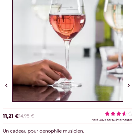


11,21 €
14,95 €
Noté
3.8
/
5
par
63
internautes
Un cadeau pour oenophile musicien.