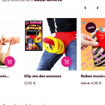
-50%
ois...
Slip Jeu des anneaux
Ruban musica
12,95 €
4,98 €
9,95 €