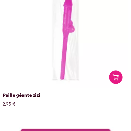
Paille géante zizi
2,95 €