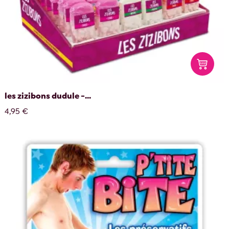
les zizibons dudule -...
4,95 €