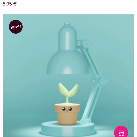
5,95 €
NEW !