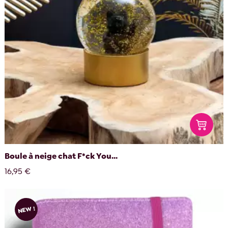
Boule à neige chat F*ck You...
16,95 €
NEW !