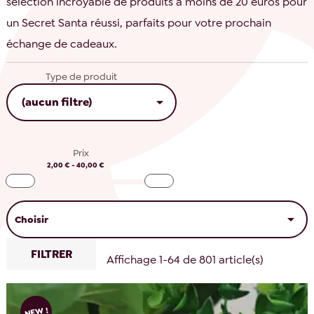
sélection incroyable de produits à moins de 20 euros pour
un Secret Santa réussi, parfaits pour votre prochain
échange de cadeaux.
Type de produit

(aucun filtre)
Prix
2,00 € - 40,00 €

Choisir
FILTRER
Affichage 1-64 de 801 article(s)
NEW !