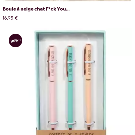
Boule à neige chat F*ck You...
16,95 €
NEW !