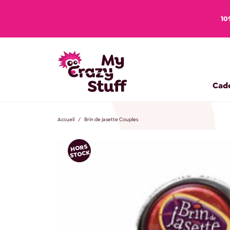
10
Cad
Accueil
Brin de jasette Couples
HORS
STOCK