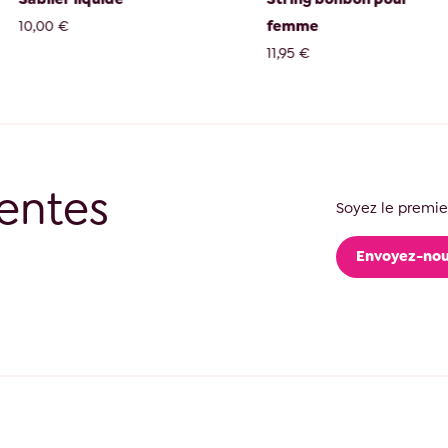
femme
téléco
11,95 €
24,95 €
entes
Soyez le premier
Envoyez-nou