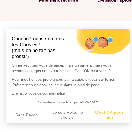
Paiement sécurisé
Livraison rapide
Coucou ! nous sommes
les Cookies !
(mais on ne fait pas
grossir)
On ne veut pas vous déranger, mais on aimerait bien vous
accompagner pendant votre visite... C'est OK pour vous ?
Pour modifier vos préférences par la suite, cliquez sur le lien
'Préférences de cookies' situé dans le pied de page.
Lire la politique de confidentialité
Consentements certifiés par
Je suis Relou, je
C'est OK pour
Sans Façon
choisis.
moi
Axeptio consent
Plateforme de Gestion du Consentement : Personnalisez vos Options
Notre plateforme vous permet d'adapter et de gérer vos paramètres de confidentialité, en ga