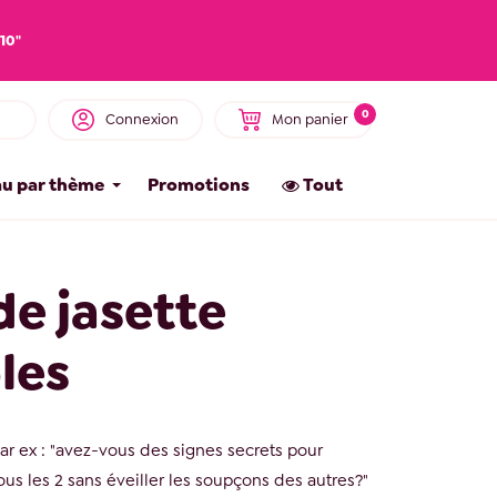
10"
0
Connexion
Mon panier
u par thème
Promotions
Tout
de jasette
les
ar ex : "avez-vous des signes secrets pour
s les 2 sans éveiller les soupçons des autres?"