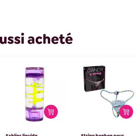
ussi acheté
String bonbon pour
Machine