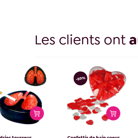
Les clients ont
a
-50%
Confettis de bain coeur
Sablier liquide