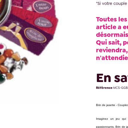
"Si votre couple
Toutes les
article a e
désormais 
Qui sait, p
reviendra,
n'attendie
En sa
Référence
MCS-GGB
Brin de jasette - Couple
Imaginez un jeu qui v
passionnants. Brin de j