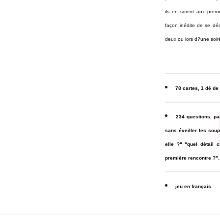
ils en soient aux prem
façon inédite de se déc
deux ou lors d?une soir
78 cartes, 1 dé de 
234 questions, pa
sans éveiller les soup
elle ?" "quel détail 
première rencontre ?".
jeu en français.