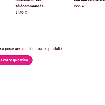
mmandée
19,95 €
1
 à poser une question sur ce produit !
s votre question