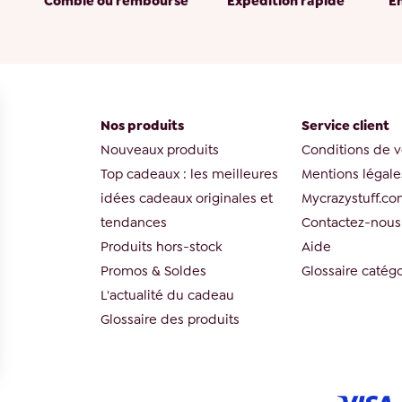
Comblé ou remboursé
Expédition rapide
E
Nos produits
Service client
Nouveaux produits
Conditions de 
Top cadeaux : les meilleures
Mentions légale
idées cadeaux originales et
Mycrazystuff.c
tendances
Contactez-nous
Produits hors-stock
Aide
Promos & Soldes
Glossaire catégo
L'actualité du cadeau
Glossaire des produits
rantissant la conformité avec les réglementations. Personnalisez vos préférences pour contrôler 