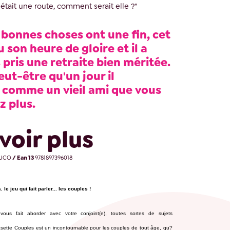
 était une route, comment serait elle ?"
 bonnes choses ont une fin, cet
u son heure de gloire et il a
pris une retraite bien méritée.
eut-être qu'un jour il
 comme un vieil ami que vous
z plus.
voir plus
JCO
/ Ean 13
9781897396018
s,
le jeu qui fait parler... les couples !
ous fait aborder avec votre conjoint(e), toutes sortes de sujets
asette Couples est un incontournable pour les couples de tout âge, qu?