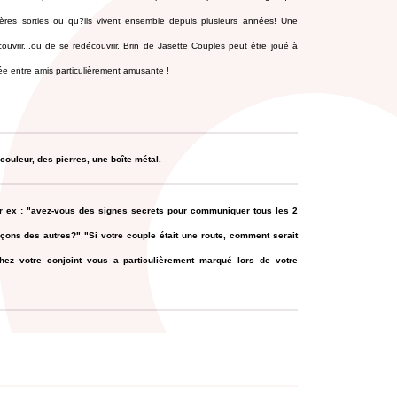
ières sorties ou qu?ils vivent ensemble depuis plusieurs années! Une
ouvrir...ou de se redécouvrir. Brin de Jasette Couples peut être joué à
ée entre amis particulièrement amusante !
couleur, des pierres, une boîte métal.
r ex : "avez-vous des signes secrets pour communiquer tous les 2
çons des autres?" "Si votre couple était une route, comment serait
chez votre conjoint vous a particulièrement marqué lors de votre