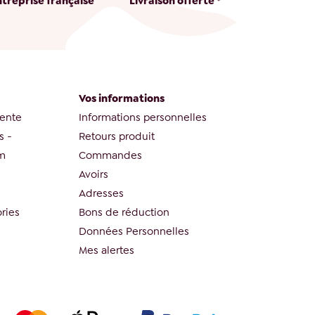
ntreprise française
Livraison offerte *
Vos informations
vente
Informations personnelles
s -
Retours produit
om
Commandes
Avoirs
Adresses
ries
Bons de réduction
Données Personnelles
Mes alertes
la manière dont vos informations sont manipulées.