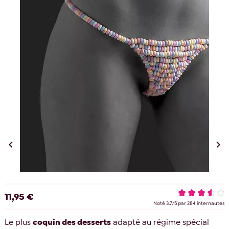


11,95 €
Noté
3.7
/
5
par
284
internautes
Le plus
coquin des desserts
adapté au régime spécial