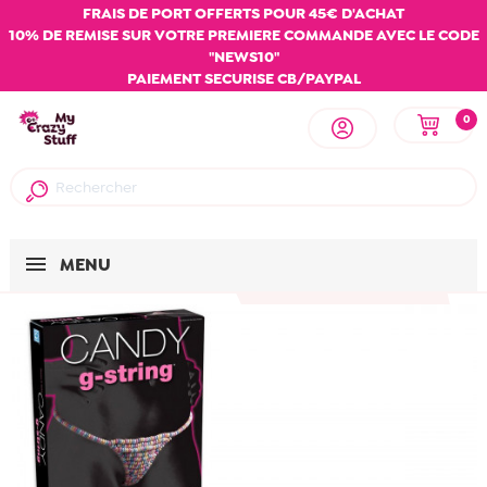
FRAIS DE PORT OFFERTS POUR 45€ D'ACHAT
10% DE REMISE SUR VOTRE PREMIERE COMMANDE AVEC LE CODE
"NEWS10"
PAIEMENT SECURISE CB/PAYPAL
0
MENU