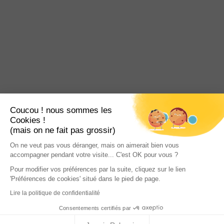
Coucou ! nous sommes les
Cookies !
(mais on ne fait pas grossir)
On ne veut pas vous déranger, mais on aimerait bien vous
accompagner pendant votre visite... C'est OK pour vous ?
Pour modifier vos préférences par la suite, cliquez sur le lien
'Préférences de cookies' situé dans le pied de page.
Lire la politique de confidentialité
Consentements certifiés par