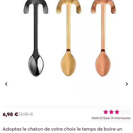


6,98 €
13,95 €
Noté
3.1
/
5
par
14
internautes
Adoptez le chaton de votre choix le temps de boire un