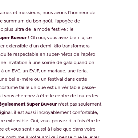
ames et messieurs, nous avons l'honneur de
 le summum du bon goût, l'apogée de
ec plus ultra de la mode festive : le
uper Buveur
! Oh oui, vous avez bien lu, ce
ter extensible d'un demi-kilo transformera
adulte respectable en super-héros de l'apéro !
une invitation à une soirée de gala quand on
à un EVG, un EVJF, un mariage, une feria,
'une belle-mère ou un festival dans cette
costume taille unique est un véritable passe-
 si vous cherchez à être le centre de toutes les
éguisement Super Buveur
n'est pas seulement
iginal, il est aussi incroyablement confortable,
re extensible. Oui, vous pouvez à la fois être le
ée et vous sentir aussi à l'aise que dans votre
 ce costume à votre ami qui pense que le lever