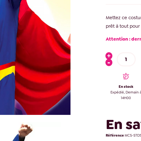
Mettez ce costu
prêt à tout pour
Attention : der
En stock
Expédié, Demain 
14H00
En sa
Référence
MCS-STDS