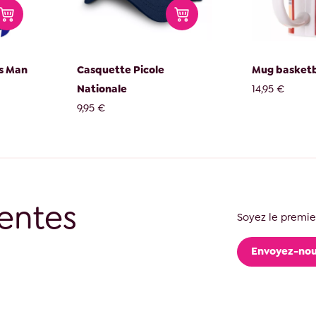
s Man
Casquette Picole
Mug basketb
Nationale
14,95 €
9,95 €
entes
Soyez le premier
Envoyez-nou