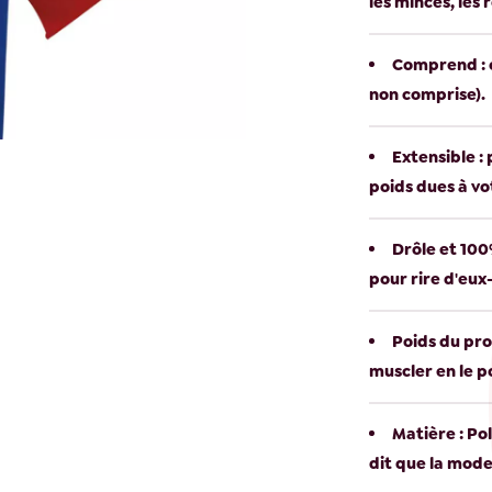
les minces, les
Comprend : c
non comprise).
Extensible :
poids dues à vo
Drôle et 100
pour rire d'eu
Poids du prod
muscler en le p
Matière : Pol
dit que la mode