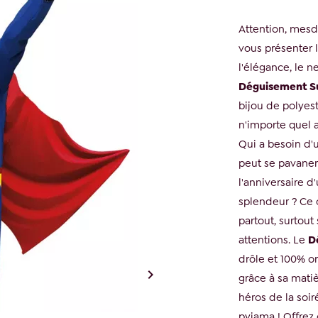
Attention, mesd
vous présenter
l'élégance, le n
Déguisement S
bijou de polyes
n'importe quel 
Qui a besoin d'
peut se pavaner 
l'anniversaire d
splendeur ? Ce 
partout, surtout
attentions. Le
D
drôle et 100% or

grâce à sa matiè
héros de la soir
pyjama ! Offrez