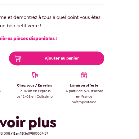
me et démontrez à tous à quel point vous êtes
 un bon petit verre !
nières pièces disponibles !
Ajouter au panier
Chez vous / En relais
Livraison offerte
à
Le 11/08 en Express
À partir de 69€ d’achat
Le 12/08 en Colissimo
en France
métropolitaine
voir plus
B 008
/ Ean 13
3609810007437