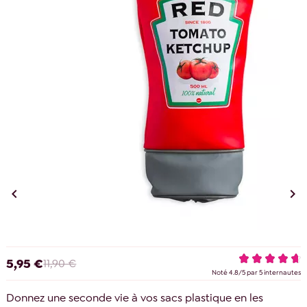


5,95 €
11,90 €
Noté
4.8
/
5
par
5
internautes
Donnez une seconde vie à vos sacs plastique en les