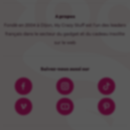
A propos
Fondé en 2004 à Dijon, My Crazy Stuff est l'un des leaders
français dans le secteur du gadget et du cadeau insolite
sur le web
Suivez-nous aussi sur