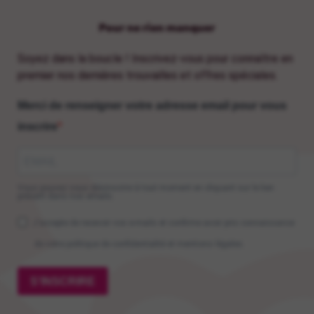
Pour ne rien manquer
Soyez dans la boucle ! Inscrivez-vous pour connaître en
premier nos dernières trouvailles et offres spéciales.
Merci de renseigner votre adresse email pour vous
inscrire
Vous pouvez vous désinscrire à tout moment en cliquant sur le lien
présent dans nos emails.
J'accepte de recevoir vos e-mails et confirme avoir pris connaissance
de votre politique de confidentialité et mentions légales.
S'INSCRIRE