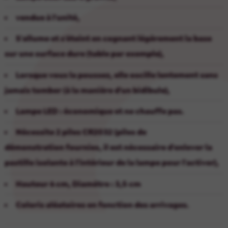
vendue à l'unité,
S'allume et s'éteint en cognant légèrement la base
sur une surface dure (table par exemple),
Lorsque vous la poussez, elle oscille lentement sans
jamais tomber (à la manière d'un bidibule),
Lampe LED : économique et ne chauffe pas.
Nécessite 2 piles CR2032 (piles de
démonstration fournies, il est nécessaire d'enlever la
pastille isolante à l'intérieur de la lampe pour l'activer),
Hauteur 6 cm, Diamètre : 3,5 cm
Coloris aléatoires en fonction des arrivages.