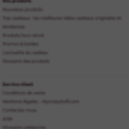
Nos produits
Nouveaux produits
Top cadeaux : les meilleures idées cadeaux originales et
tendances
Produits hors-stock
Promos & Soldes
L'actualité du cadeau
Glossaire des produits
Service client
Conditions de vente
Mentions légales - Mycrazystuff.com
Contactez-nous
Aide
Glossaire catégories