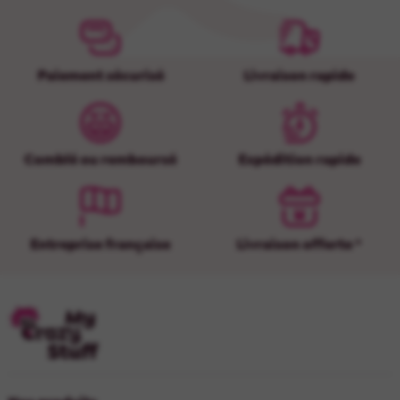
Paiement sécurisé
Livraison rapide
Comblé ou remboursé
Expédition rapide
Entreprise française
Livraison offerte *