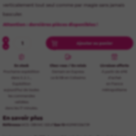
verticalement tout seul comme par magie sans jamais
basculer.
Attention : dernières pièces disponibles !
Ajouter au panier
En stock
Chez vous / En relais
Livraison offerte
Prochaine expédition
Demain en Express
À partir de 69€
dans 3..2..1..,
Le 8/08 en Colissimo
d’achat
Expédition
en France
aujourd'hui de toutes
métropolitaine
les commandes
validées
dans les 17 minutes.
En savoir plus
Référence
MCS-OBVMC 020
/ Ean 13
4029811336739