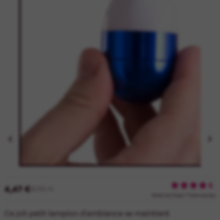


4,47 €
8,95 €
Noté
4.6
/
5
par
7
internautes
Ce joli petit lampion d'ambiance se maintient