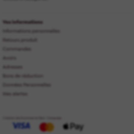
Vos informations
Informations personnelles
Retours produit
Commandes
Avoirs
Adresses
Bons de réduction
Données Personnelles
Mes alertes
Création site Ecommerce Dijon : Catapulpe