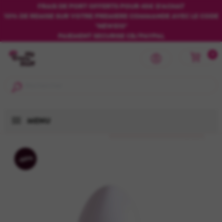
FRAIS DE PORT OFFERTS POUR 45€ D'ACHAT
10% DE REMISE SUR VOTRE PREMIERE COMMANDE AVEC LE CODE
"NEWS10"
PAIEMENT SECURISE CB/PAYPAL
0
MENU
-50%