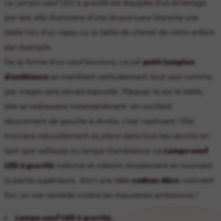
La Lampe oeuf LED à gravité est équipée d'un éclairage
par led, elle illuminera d'une douce lueur blanche une
table lors d'un repas ou la table de chevet de votre enfant
par exemple.
De la forme d'un oeuf bicolore, ce joli
petit lampion
d'ambiance
se maintient verticalement tout seul comme
par magie sans jamais basculer. Plaquez-la sur la table,
elle se redressera instantanément en oscillant
doucement de gauche à droite, c'est captivant ! Elle
trouvera naturellement sa place dans tous les recoins en
tant que veilleuse ou lampe d'ambiance. La
Lampe oeuf
LED à gravité
s'allume et s'éteint simplement en tournant
la partie supérieure. Voici une idée
cadeau déco
vraiment
fun, un vrai remède contre les mauvaises ambiances !
Lampe oeuf LED à gravité,