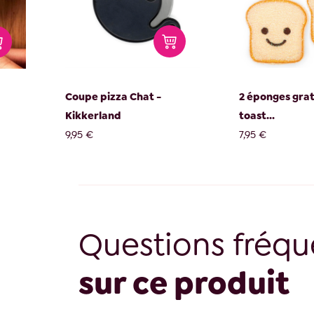
Coupe pizza Chat -
2 éponges gra
Kikkerland
toast...
9,95 €
7,95 €
Questions fréqu
sur ce produit