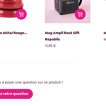
e Métal Rouge...
Mug Ampli Rock Gift
M
Republic
7
12,95 €
 à poser une question sur ce produit !
s votre question