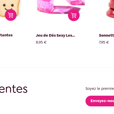
ttantes
Jeu de Dés Sexy Les...
Sonnett
8,95 €
7,95 €
entes
Soyez le premier
Envoyez-nou