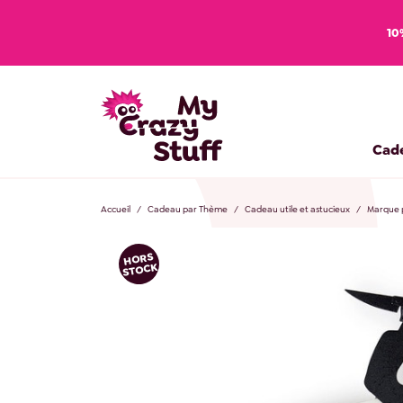
10
Cad
Accueil
Cadeau par Thème
Cadeau utile et astucieux
Marque p
HORS
STOCK