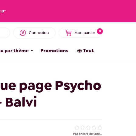
10"
0
Connexion
Mon panier
u par thème
Promotions
Tout
ue page Psycho
- Balvi
Pas encore de vote...