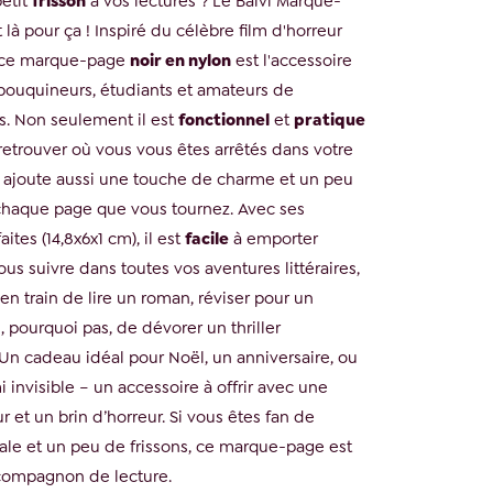
petit
frisson
à vos lectures ? Le Balvi Marque-
là pour ça ! Inspiré du célèbre film d'horreur
 ce marque-page
noir en nylon
est l'accessoire
s bouquineurs, étudiants et amateurs de
es. Non seulement il est
fonctionnel
et
pratique
 retrouver où vous vous êtes arrêtés dans votre
il ajoute aussi une touche de charme et un peu
haque page que vous tournez. Avec ses
ites (14,8x6x1 cm), il est
facile
à emporter
vous suivre dans toutes vos aventures littéraires,
n train de lire un roman, réviser pour un
 pourquoi pas, de dévorer un thriller
Un cadeau idéal pour Noël, un anniversaire, ou
invisible – un accessoire à offrir avec une
et un brin d’horreur. Si vous êtes fan de
nale et un peu de frissons, ce marque-page est
compagnon de lecture.