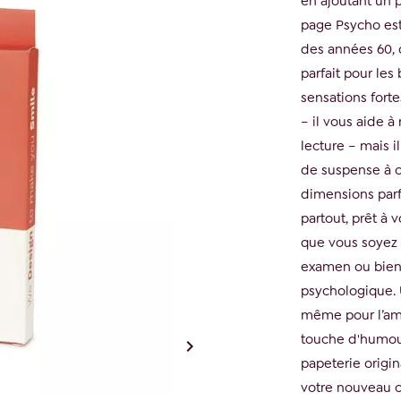
en ajoutant un 
page Psycho est 
des années 60,
parfait pour le
sensations fort
– il vous aide à
lecture – mais 
de suspense à c
dimensions parfa
partout, prêt à 
que vous soyez e
examen ou bien,
psychologique. 
même pour l’ami 
touche d'humour 

papeterie origi
votre nouveau 