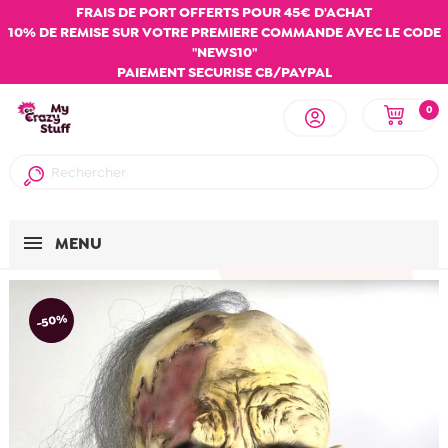
FRAIS DE PORT OFFERTS POUR 45€ D'ACHAT
10% DE REMISE SUR VOTRE PREMIERE COMMANDE AVEC LE CODE
"NEWS10"
PAIEMENT SECURISE CB/PAYPAL
0
MENU
-50%