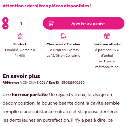
Attention : dernières pièces disponibles !
Ajouter au panier
En stock
Chez vous / En relais
Livraison offerte
Expédié, Demain à
Le 11/08 en Express
À partir de 69€
14H00
Le 12/08 en Colissimo
d’achat
en France
métropolitaine
En savoir plus
Référence
MCS-CMMZ 006
/ Ean 13
4250428902660
Une
horreur parfaite
! le regard vitreux, le visage en
décomposition, la bouche béante dont la cavité semble
remplie d'une substance noirâtre et visqueuse derrières
les dents jaunes en putréfaction, il n'y a pas à dire, ce