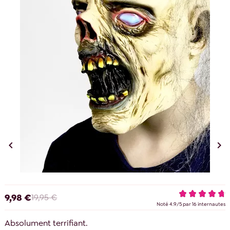


9,98 €
19,95 €
Noté
4.9
/
5
par
16
internautes
Absolument terrifiant.