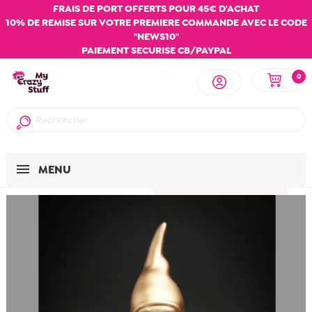
FRAIS DE PORT OFFERTS POUR 45€ D'ACHAT
10% DE REMISE SUR VOTRE PREMIERE COMMANDE AVEC LE CODE
"NEWS10"
PAIEMENT SECURISE CB/PAYPAL
0
MENU