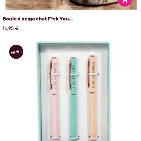
Boule à neige chat F*ck You...
16,95 €
NEW !