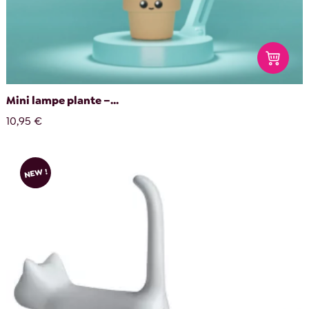
Mini lampe plante –...
10,95 €
NEW !