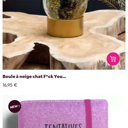
Boule à neige chat F*ck You...
16,95 €
NEW !