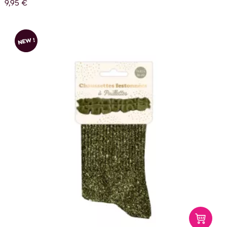
9,95 €
NEW !