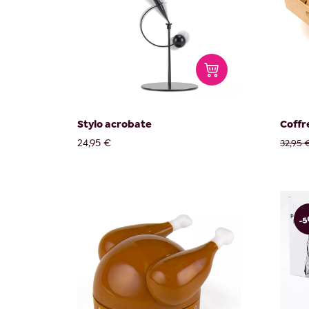
Stylo acrobate
Coffre
24,95 €
32,95 
-