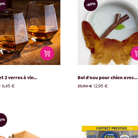
50%
-50%
t 2 verres à vin...
Bol d'eau pour chien avec...
6,45 €
12,95 €
€
25,90 €
50%