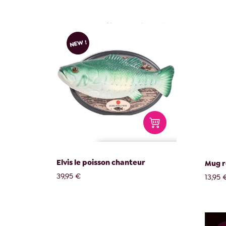
NEW !
Elvis le poisson chanteur
Mug r
39,95 €
13,95 