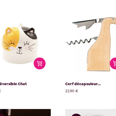
éversible Chat
Cerf décapsuleur...
€
22,90 €