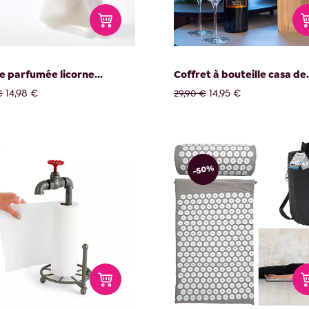
e parfumée licorne...
Coffret à bouteille casa de.
14,98 €
14,95 €
€
29,90 €
-50%