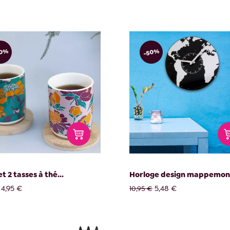
50%
-50%
t 2 tasses à thé...
Horloge design mappemo
4,95 €
5,48 €
10,95 €