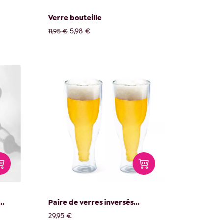
Verre bouteille
5,98 €
11,95 €
..
Paire de verres inversés...
29,95 €