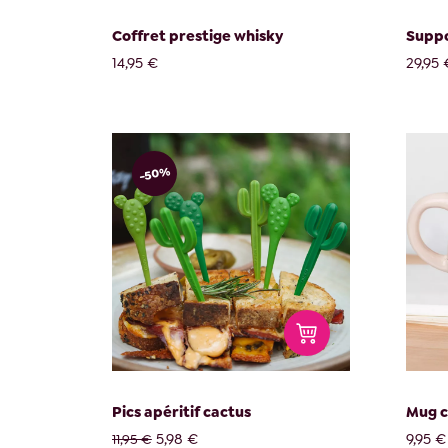
Coffret prestige whisky
Suppo
14,95 €
29,95 
-50%
Pics apéritif cactus
Mug c
5,98 €
9,95 €
11,95 €