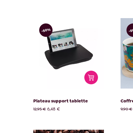
-50%
-
Plateau support tablette
Coffre
6,48 €
12,95 €
9,90 €