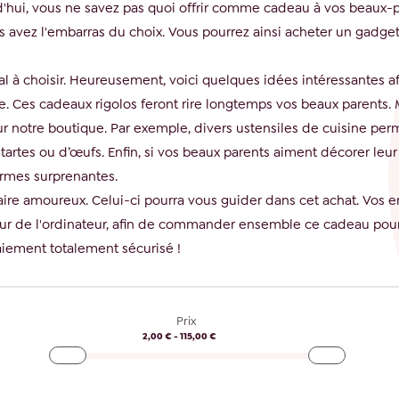
'hui, vous ne savez pas quoi offrir comme cadeau à vos beaux-p
 avez l'embarras du choix. Vous pourrez ainsi acheter un gadge
al à choisir. Heureusement, voici quelques idées intéressantes a
e. Ces cadeaux rigolos feront rire longtemps vos beaux parents. M
e sur notre boutique. Par exemple, divers ustensiles de cuisine p
 tartes ou d’œufs. Enfin, si vos beaux parents aiment décorer leu
ormes surprenantes.
aire amoureux. Celui-ci pourra vous guider dans cet achat. Vos e
utour de l'ordinateur, afin de commander ensemble ce cadeau pour
aiement totalement sécurisé !
Prix
2,00 € - 115,00 €