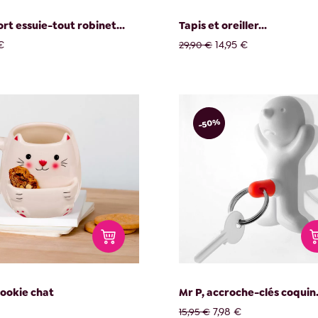
rt essuie-tout robinet...
Tapis et oreiller...
€
14,95 €
29,90 €
-50%
ookie chat
Mr P, accroche-clés coquin.
7,98 €
15,95 €