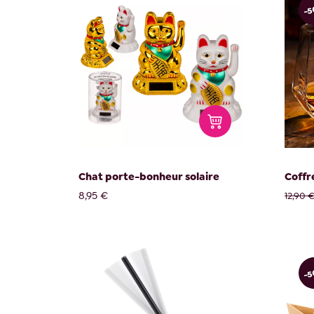
-
Chat porte-bonheur solaire
Coffre
8,95 €
12,90 
-