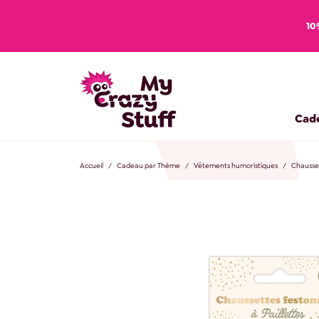
10
Cad
Accueil
Cadeau par Thème
Vêtements humoristiques
Chausset