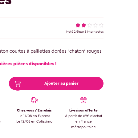
Noté
2
/
5
par
3
internautes
ston courtes à paillettes dorées "chaton" rouges
nières pièces disponibles !
Ajouter au panier
Chez vous / En relais
Livraison offerte
Le 11/08 en Express
À partir de 69€ d’achat
.
Le 12/08 en Colissimo
en France
métropolitaine