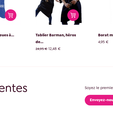
ues à...
Tablier Barman, héros
Borat m
de...
4,95 €
12,48 €
24,95 €
entes
Soyez le premier
Envoyez-nou