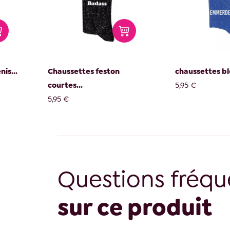
is...
Chaussettes feston
chaussettes ble
courtes...
5,95 €
5,95 €
Questions fréqu
sur ce produit