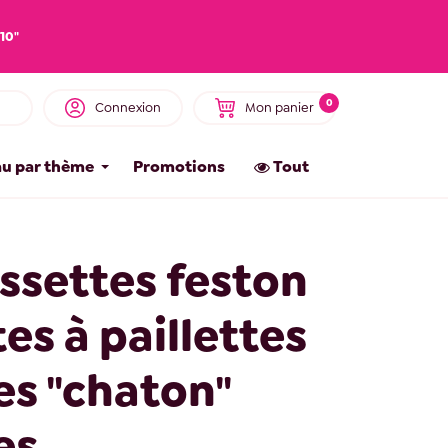
10"
0
Connexion
Mon panier
u par thème
Promotions
Tout
ssettes feston
es à paillettes
es "chaton"
es