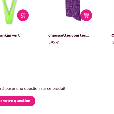
ankini vert
chaussettes courtes...
C
5,95 €
1
 à poser une question sur ce produit !
s votre question