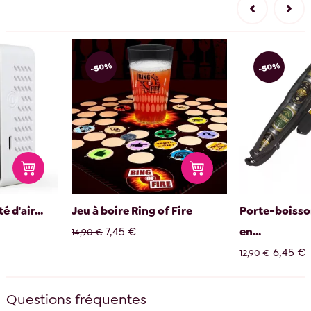
-50%
-50%
 d'air...
Jeu à boire Ring of Fire
Porte-boisso
7,45 €
en...
14,90 €
6,45 €
12,90 €
Questions fréquentes