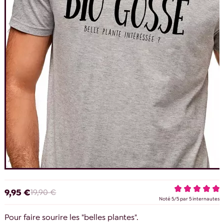
9,95 €
19,90 €
Noté
5
/
5
par
5
internautes
Pour faire sourire les "belles plantes".