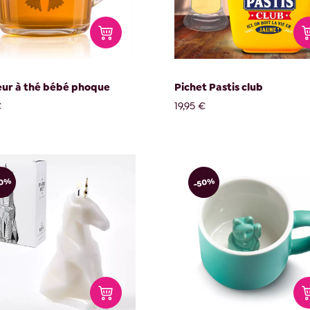
eur à thé bébé phoque
Pichet Pastis club
€
19,95 €
50%
-50%