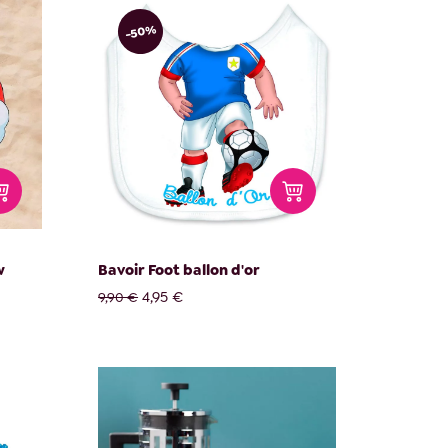
-50%
w
Bavoir Foot ballon d'or
4,95 €
9,90 €