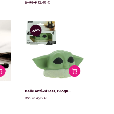
12,48 €
24,95 €
-50%
Balle anti-stress, Grogu...
4,98 €
9,95 €