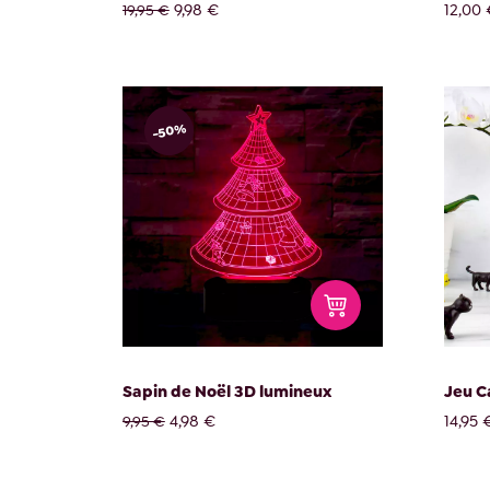
9,98 €
12,00 
19,95 €
-50%
Sapin de Noël 3D lumineux
Jeu C
4,98 €
14,95 
9,95 €