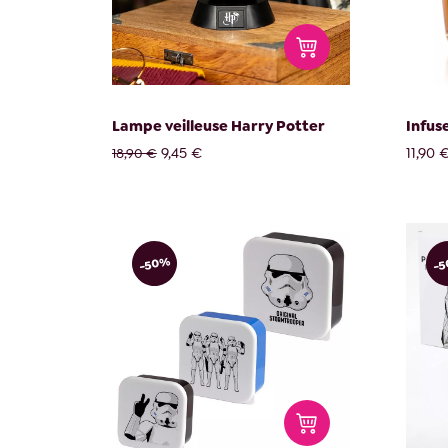
Lampe veilleuse Harry Potter
Infus
9,45 €
11,90 
18,90 €
-50%
-