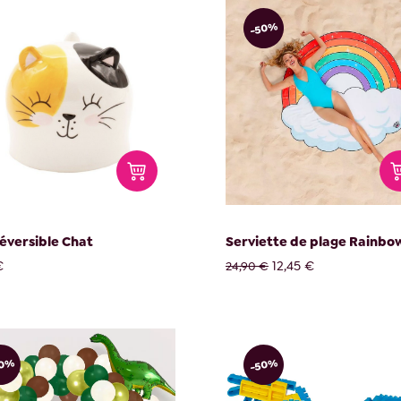
-50%
éversible Chat
Serviette de plage Rainbo
€
12,45 €
24,90 €
50%
-50%