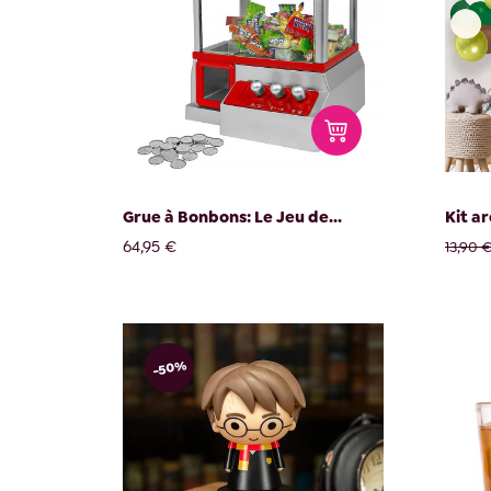
Grue à Bonbons: Le Jeu de...
Kit a
64,95 €
13,90 
-50%