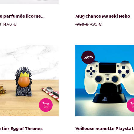
e parfumée licorne...
Mug chance Maneki Neko
14,98 €
9,95 €
€
19,90 €
-50%
tier Egg of Thrones
Veilleuse manette Playstat