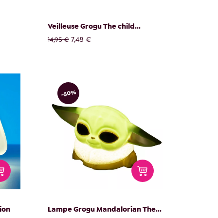
Veilleuse Grogu The child...
7,48 €
14,95 €
-50%
ion
Lampe Grogu Mandalorian The...