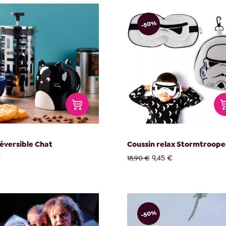
-50%
éversible Chat
Coussin relax Stormtroope
€
9,45 €
18,90 €
-50%