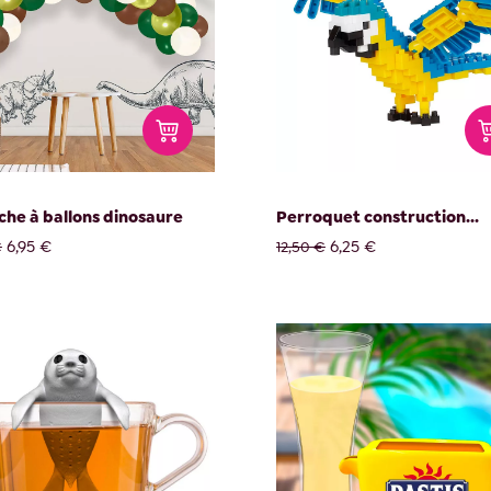
rche à ballons dinosaure
Perroquet construction...
6,95 €
6,25 €
€
12,50 €