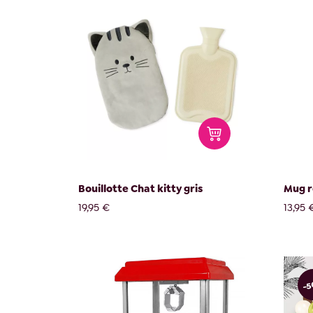
Bouillotte Chat kitty gris
Mug r
19,95 €
13,95 
-