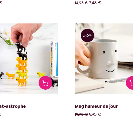
€
7,48 €
14,95 €
-50%
at-astrophe
Mug humeur du jour
€
9,95 €
19,90 €