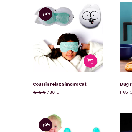
-50%
Coussin relax Simon's Cat
Mug r
7,88 €
11,95 
15,75 €
-50%